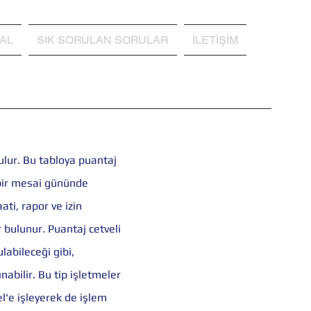
AL
SIK SORULAN SORULAR
İLETİŞİM
tulur. Bu tabloya puantaj
i bir mesai gününde
aati, rapor ve izin
r bulunur. Puantaj cetveli
labileceği gibi,
nabilir. Bu tip işletmeler
el'e işleyerek de işlem