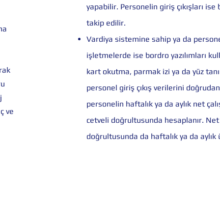
yapabilir. Personelin giriş çıkışları ise
takip edilir.
ma
Vardiya sistemine sahip ya da persone
işletmelerde ise bordro yazılımları kull
arak
kart okutma, parmak izi ya da yüz tanı
ru
personel giriş çıkış verilerini doğrudan 
j
personelin haftalık ya da aylık net çal
ç ve
cetveli doğrultusunda hesaplanır. Net
doğrultusunda da haftalık ya da aylık 
r.