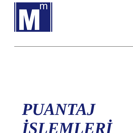
KADİR KOÇ
S.M.M.M.
PUANTAJ
İŞLEMLERİ