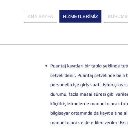
AK
ANA SAYFA
HİZMETLERİMİZ
KURUMS
Puantaj kayıtları bir tablo şeklinde tu
cetveli denir. Puantaj cetvelinde bell
personelin işe giriş saati, işten çıkış s
durumu, fazla mesai süresi gibi verile
küçük işletmelerde manuel olarak tutu
bilgisayar ortamında da kayıt altına alı
manuel olarak elde edilen verileri Exc