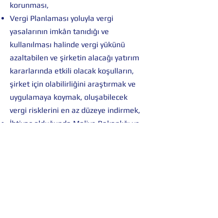
korunması,
Vergi Planlaması yoluyla vergi
yasalarının imkân tanıdığı ve
kullanılması halinde vergi yükünü
azaltabilen ve şirketin alacağı yatırım
kararlarında etkili olacak koşulların,
şirket için olabilirliğini araştırmak ve
uygulamaya koymak, oluşabilecek
vergi risklerini en az düzeye indirmek,
İhtiyaç olduğunda Maliye Bakanlığı ve
Vergi İdaresinden görüş (mukteza)
alınmasına yönelik işlemler,
Milli Emlak konularında danışmanlık,
Sirküler yayınlarımız ile Müşterilerimizi
Mevzuat değişiklikleri konusunda
zamanında bilgilendirmek,
İlgili konularda eğitim verilmesi